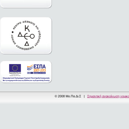
© 2008 Μο.Πα.Δι.Σ |
Σημαντική ανακοίνωση νομικ