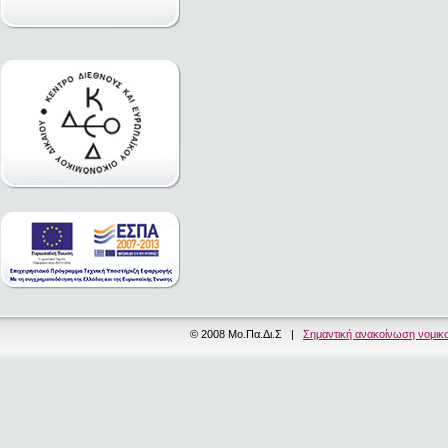
© 2008 Μο.Πα.Δι.Σ |
Σημαντική ανακοίνωση νομικ