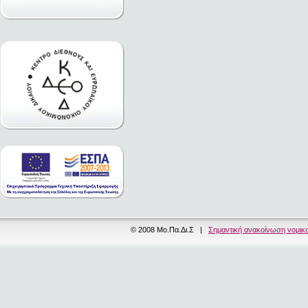
© 2008 Μο.Πα.Δι.Σ |
Σημαντική ανακοίνωση νομικ