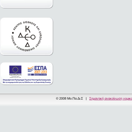
© 2008 Μο.Πα.Δι.Σ |
Σημαντική ανακοίνωση νομικ