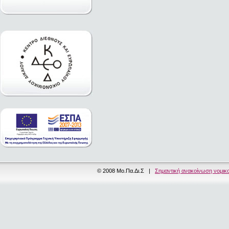
© 2008 Μο.Πα.Δι.Σ |
Σημαντική ανακοίνωση νομικ