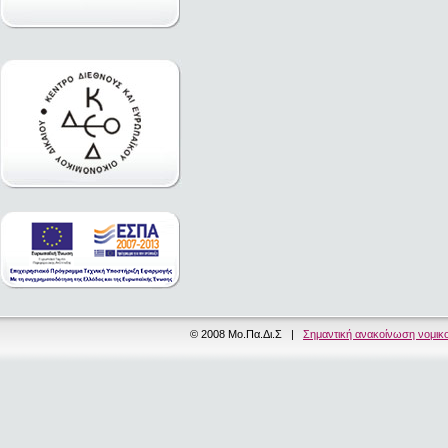
© 2008 Μο.Πα.Δι.Σ |
Σημαντική ανακοίνωση νομικ