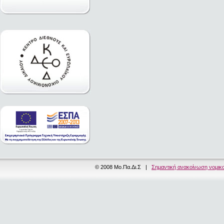
© 2008 Μο.Πα.Δι.Σ |
Σημαντική ανακοίνωση νομικ