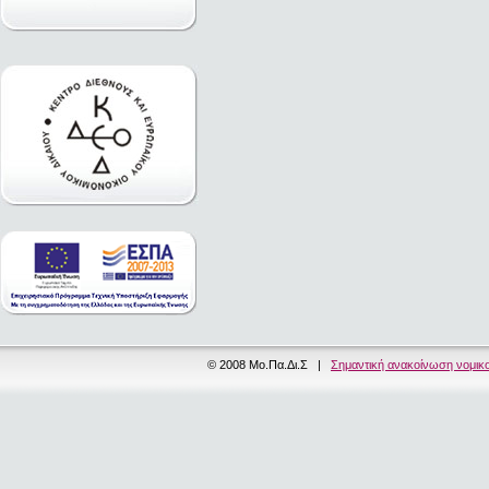
© 2008 Μο.Πα.Δι.Σ |
Σημαντική ανακοίνωση νομικ