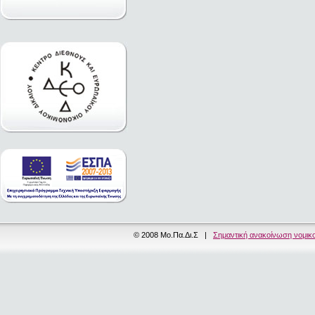
© 2008 Μο.Πα.Δι.Σ |
Σημαντική ανακοίνωση νομικ