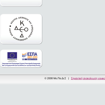
© 2008 Μο.Πα.Δι.Σ |
Σημαντική ανακοίνωση νομικ