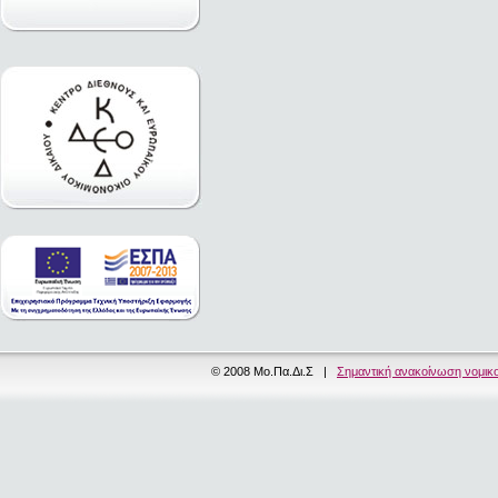
© 2008 Μο.Πα.Δι.Σ |
Σημαντική ανακοίνωση νομικ