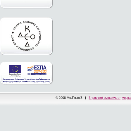
© 2008 Μο.Πα.Δι.Σ |
Σημαντική ανακοίνωση νομικ