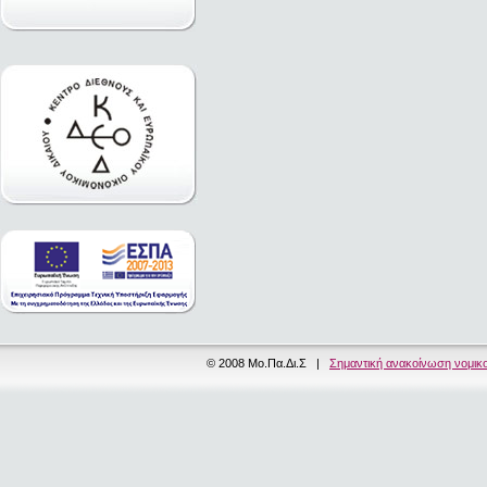
© 2008 Μο.Πα.Δι.Σ |
Σημαντική ανακοίνωση νομικ