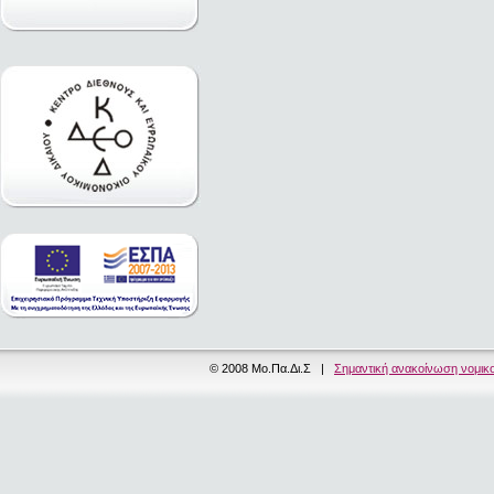
© 2008 Μο.Πα.Δι.Σ |
Σημαντική ανακοίνωση νομικ