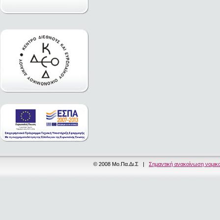
© 2008 Μο.Πα.Δι.Σ |
Σημαντική ανακοίνωση νομικ