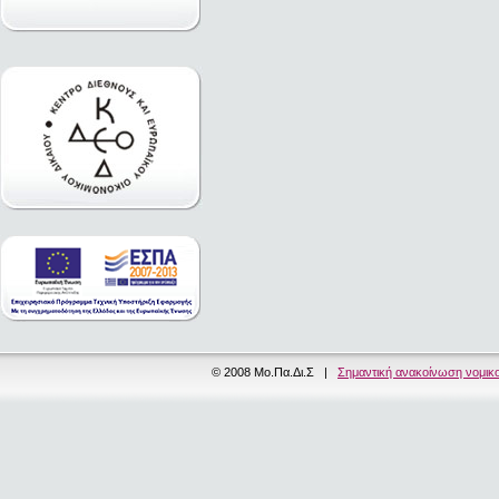
© 2008 Μο.Πα.Δι.Σ |
Σημαντική ανακοίνωση νομικ