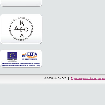
© 2008 Μο.Πα.Δι.Σ |
Σημαντική ανακοίνωση νομικ