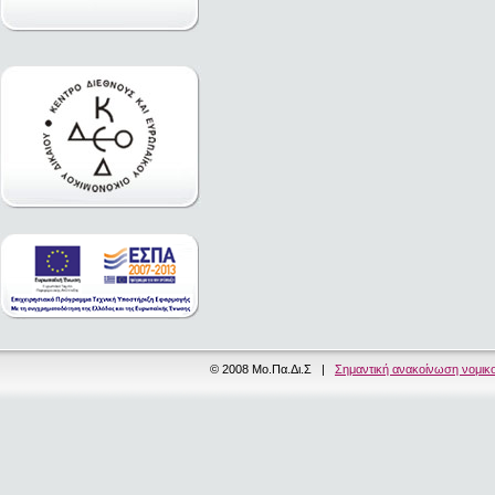
© 2008 Μο.Πα.Δι.Σ |
Σημαντική ανακοίνωση νομικ