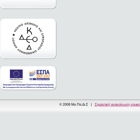
© 2008 Μο.Πα.Δι.Σ |
Σημαντική ανακοίνωση νομικ