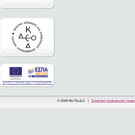
© 2008 Μο.Πα.Δι.Σ |
Σημαντική ανακοίνωση νομικ