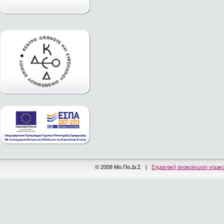
© 2008 Μο.Πα.Δι.Σ |
Σημαντική ανακοίνωση νομικ