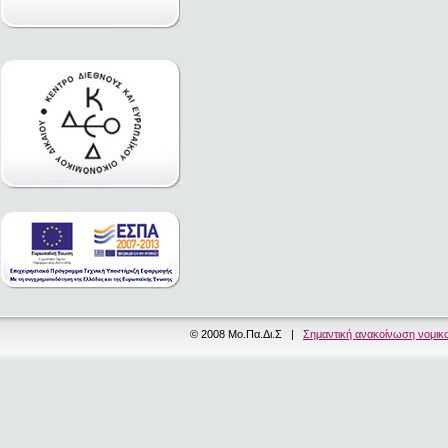
© 2008 Μο.Πα.Δι.Σ |
Σημαντική ανακοίνωση νομικ