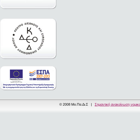
© 2008 Μο.Πα.Δι.Σ |
Σημαντική ανακοίνωση νομικ