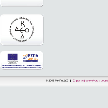
© 2008 Μο.Πα.Δι.Σ |
Σημαντική ανακοίνωση νομικ