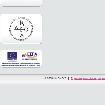
© 2008 Μο.Πα.Δι.Σ |
Σημαντική ανακοίνωση νομικ