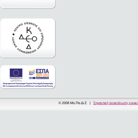
© 2008 Μο.Πα.Δι.Σ |
Σημαντική ανακοίνωση νομικ