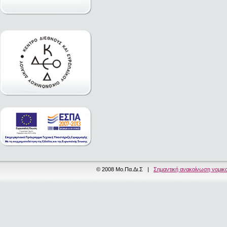
© 2008 Μο.Πα.Δι.Σ |
Σημαντική ανακοίνωση νομικ