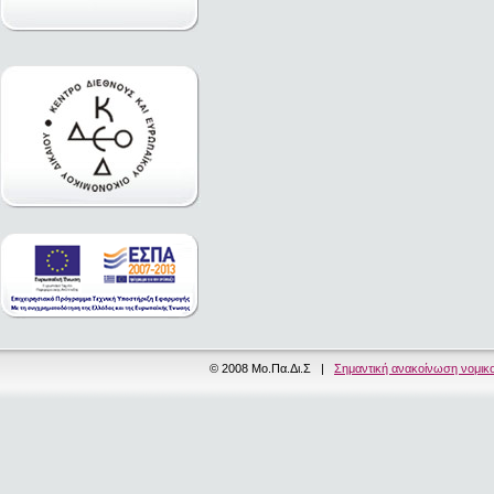
© 2008 Μο.Πα.Δι.Σ |
Σημαντική ανακοίνωση νομικ