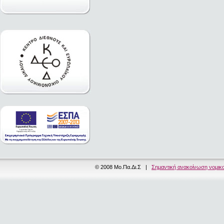
© 2008 Μο.Πα.Δι.Σ |
Σημαντική ανακοίνωση νομικ