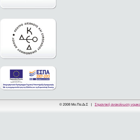
© 2008 Μο.Πα.Δι.Σ |
Σημαντική ανακοίνωση νομικ