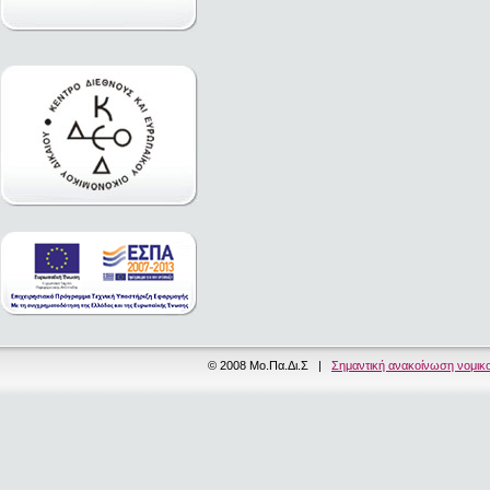
© 2008 Μο.Πα.Δι.Σ |
Σημαντική ανακοίνωση νομικ