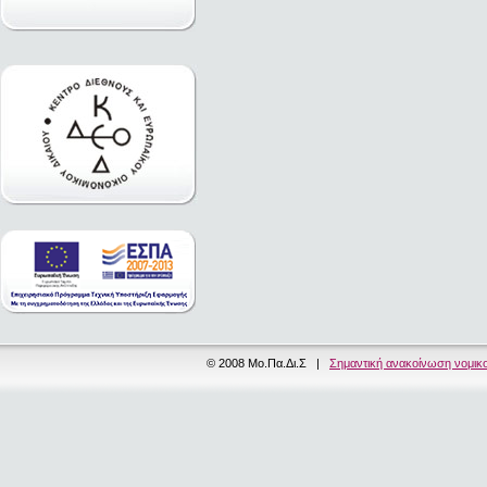
© 2008 Μο.Πα.Δι.Σ |
Σημαντική ανακοίνωση νομικ