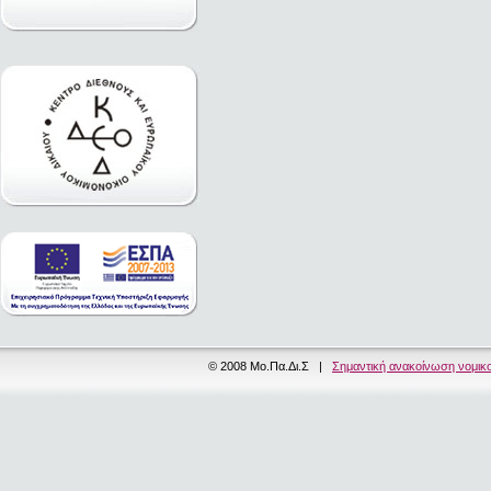
© 2008 Μο.Πα.Δι.Σ |
Σημαντική ανακοίνωση νομικ