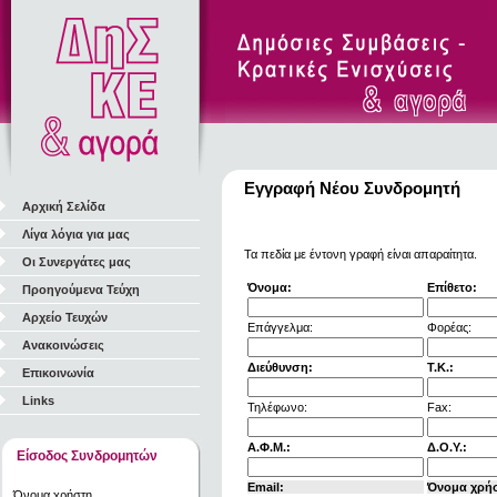
Εγγραφή Νέου Συνδρομητή
Αρχική Σελίδα
Λίγα λόγια για μας
Τα πεδία με έντονη γραφή είναι απαραίτητα.
Οι Συνεργάτες μας
Όνομα:
Επίθετο:
Προηγούμενα Τεύχη
Αρχείο Τευχών
Επάγγελμα:
Φορέας:
Ανακοινώσεις
Διεύθυνση:
Τ.Κ.:
Επικοινωνία
Links
Τηλέφωνο:
Fax:
Α.Φ.Μ.:
Δ.Ο.Υ.:
Είσοδος Συνδρομητών
Email:
Όνομα χρή
Όνομα χρήστη