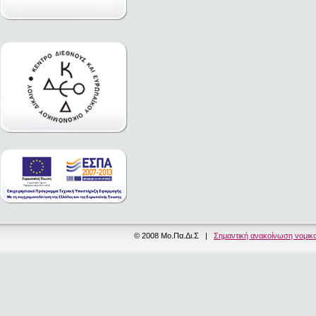
© 2008 Μο.Πα.Δι.Σ |
Σημαντική ανακοίνωση νομικ