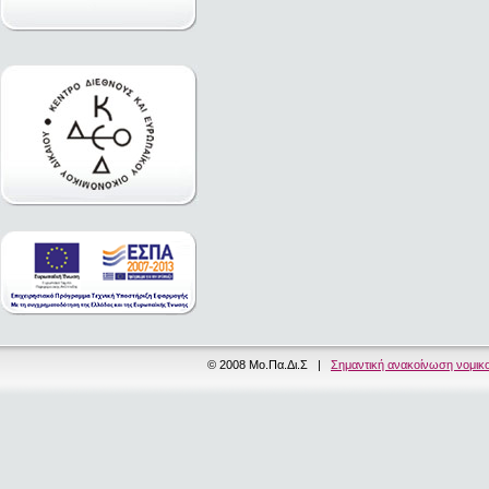
© 2008 Μο.Πα.Δι.Σ |
Σημαντική ανακοίνωση νομικ