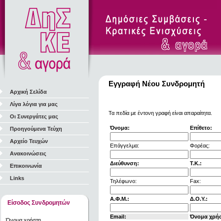
Εγγραφή Νέου Συνδρομητή
Αρχική Σελίδα
Λίγα λόγια για μας
Τα πεδία με έντονη γραφή είναι απαραίτητα.
Οι Συνεργάτες μας
Όνομα:
Επίθετο:
Προηγούμενα Τεύχη
Αρχείο Τευχών
Επάγγελμα:
Φορέας:
Ανακοινώσεις
Διεύθυνση:
Τ.Κ.:
Επικοινωνία
Links
Τηλέφωνο:
Fax:
Α.Φ.Μ.:
Δ.Ο.Υ.:
Είσοδος Συνδρομητών
Email:
Όνομα χρή
Όνομα χρήστη