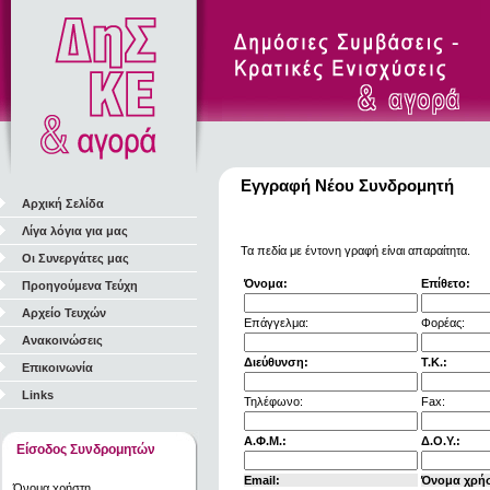
Εγγραφή Νέου Συνδρομητή
Αρχική Σελίδα
Λίγα λόγια για μας
Τα πεδία με έντονη γραφή είναι απαραίτητα.
Οι Συνεργάτες μας
Όνομα:
Επίθετο:
Προηγούμενα Τεύχη
Αρχείο Τευχών
Επάγγελμα:
Φορέας:
Ανακοινώσεις
Διεύθυνση:
Τ.Κ.:
Επικοινωνία
Links
Τηλέφωνο:
Fax:
Α.Φ.Μ.:
Δ.Ο.Υ.:
Είσοδος Συνδρομητών
Email:
Όνομα χρή
Όνομα χρήστη