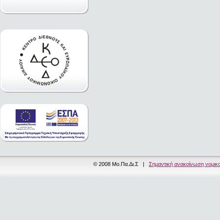
© 2008 Μο.Πα.Δι.Σ |
Σημαντική ανακοίνωση νομικ