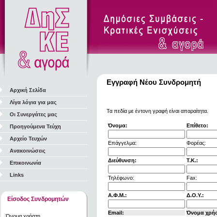
Εγγραφή Νέου Συνδρομητή
Αρχική Σελίδα
Λίγα λόγια για μας
Τα πεδία με έντονη γραφή είναι απαραίτητα.
Οι Συνεργάτες μας
Όνομα:
Επίθετο:
Προηγούμενα Τεύχη
Αρχείο Τευχών
Επάγγελμα:
Φορέας:
Ανακοινώσεις
Διεύθυνση:
Τ.Κ.:
Επικοινωνία
Links
Τηλέφωνο:
Fax:
Α.Φ.Μ.:
Δ.Ο.Υ.:
Είσοδος Συνδρομητών
Email:
Όνομα χρή
Όνομα χρήστη