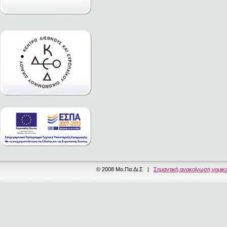
© 2008 Μο.Πα.Δι.Σ |
Σημαντική ανακοίνωση νομικ