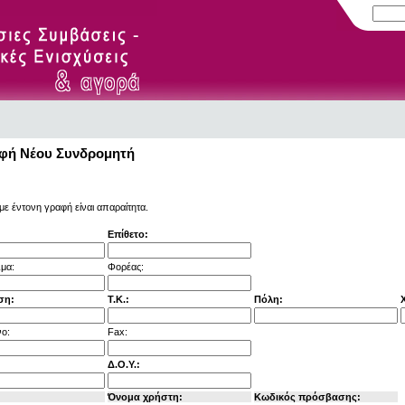
φή Νέου Συνδρομητή
με έντονη γραφή είναι απαραίτητα.
Επίθετο:
μα:
Φορέας:
ση:
Τ.Κ.:
Πόλη:
ο:
Fax:
Δ.Ο.Υ.:
Όνομα χρήστη:
Κωδικός πρόσβασης: