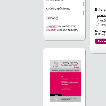
Κωδικός πρόσβασης
Ετήσια
Τρόπο
Κατά
Πιστω
Ξεχάσατε
τον κωδικό σας;
Εγγραφή
νέου συνδρομητή.
Μετά τη
(I. Χατζ