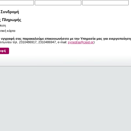
 Συνδρομή
ς Πληρωμής
θεση
τική κάρτα
ν εγγραφή σας παρακαλούμε επικοινωνήσετε με την Υπηρεσία μας για ενεργοποίηση
ηαντωνίου τηλ. 2310486917, 2310486947, e-mail:
synedria@cieel.gr
)