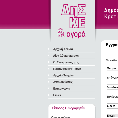
Εγγρα
Αρχική Σελίδα
Λίγα λόγια για μας
Τα πεδία 
Οι Συνεργάτες μας
Όνομα:
Προηγούμενα Τεύχη
Αρχείο Τευχών
Επάγγελ
Ανακοινώσεις
Διεύθυν
Επικοινωνία
Links
Τηλέφων
Α.Φ.Μ.:
Είσοδος Συνδρομητών
Email:
Όνομα χρήστη