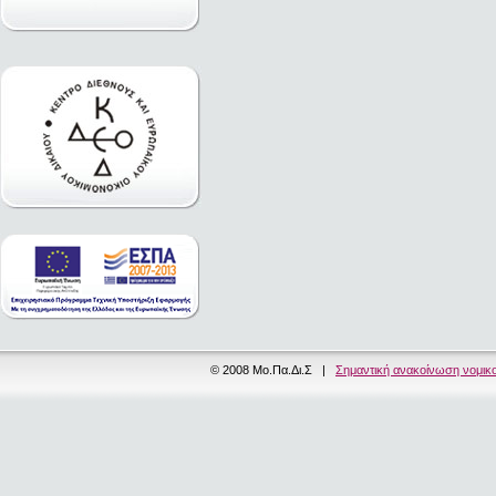
© 2008 Μο.Πα.Δι.Σ |
Σημαντική ανακοίνωση νομικ