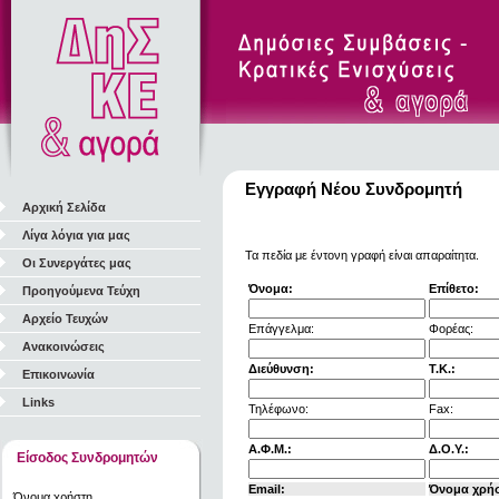
Εγγραφή Νέου Συνδρομητή
Αρχική Σελίδα
Λίγα λόγια για μας
Τα πεδία με έντονη γραφή είναι απαραίτητα.
Οι Συνεργάτες μας
Όνομα:
Επίθετο:
Προηγούμενα Τεύχη
Αρχείο Τευχών
Επάγγελμα:
Φορέας:
Ανακοινώσεις
Διεύθυνση:
Τ.Κ.:
Επικοινωνία
Links
Τηλέφωνο:
Fax:
Α.Φ.Μ.:
Δ.Ο.Υ.:
Είσοδος Συνδρομητών
Email:
Όνομα χρή
Όνομα χρήστη