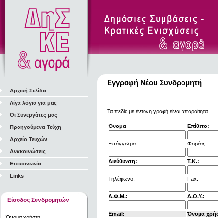
Εγγραφή Νέου Συνδρομητή
Αρχική Σελίδα
Λίγα λόγια για μας
Τα πεδία με έντονη γραφή είναι απαραίτητα.
Οι Συνεργάτες μας
Όνομα:
Επίθετο:
Προηγούμενα Τεύχη
Αρχείο Τευχών
Επάγγελμα:
Φορέας:
Ανακοινώσεις
Διεύθυνση:
Τ.Κ.:
Επικοινωνία
Links
Τηλέφωνο:
Fax:
Α.Φ.Μ.:
Δ.Ο.Υ.:
Είσοδος Συνδρομητών
Email:
Όνομα χρή
Όνομα χρήστη