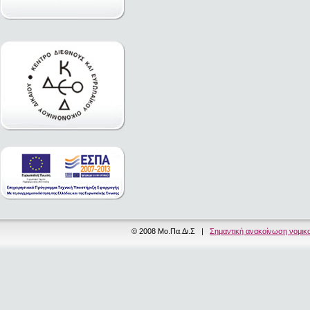
© 2008 Μο.Πα.Δι.Σ |
Σημαντική ανακοίνωση νομικ