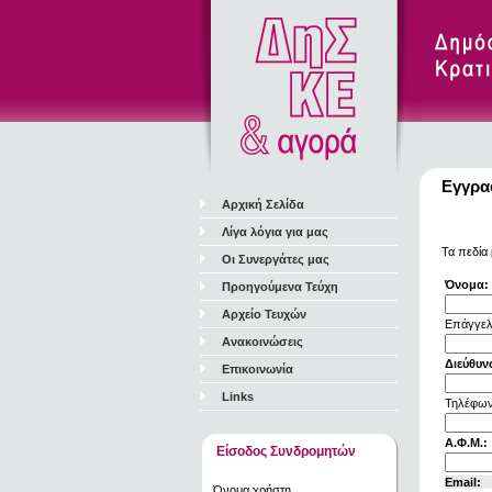
Εγγρα
Αρχική Σελίδα
Λίγα λόγια για μας
Τα πεδία 
Οι Συνεργάτες μας
Όνομα:
Προηγούμενα Τεύχη
Αρχείο Τευχών
Επάγγελ
Ανακοινώσεις
Διεύθυν
Επικοινωνία
Links
Τηλέφων
Α.Φ.Μ.:
Είσοδος Συνδρομητών
Email:
Όνομα χρήστη