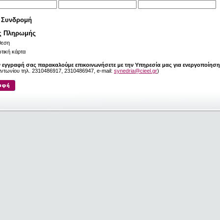
 Συνδρομή
ς Πληρωμής
θεση
τική κάρτα
ν εγγραφή σας παρακαλούμε επικοινωνήσετε με την Υπηρεσία μας για ενεργοποίηση
ηαντωνίου τηλ. 2310486917, 2310486947, e-mail:
synedria@cieel.gr
)