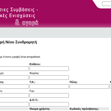
φή Νέου Συνδρομητή
με έντονη γραφή είναι απαραίτητα.
Επίθετο:
μα:
Φορέας:
ση:
Τ.Κ.:
Πόλη:
ο:
Fax:
Δ.Ο.Υ.:
Όνομα χρήστη:
Κωδικός πρόσβασης: