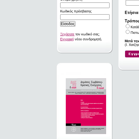
Κωδικός πρόσβασης
Ετήσια
Τρόπο
Κατά
Πιστω
Ξεχάσατε
τον κωδικό σας;
Εγγραφή
νέου συνδρομητή.
Μετά τη
(I. Χατζ