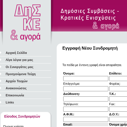
Εγγραφή Νέου Συνδρομητή
Αρχική Σελίδα
Λίγα λόγια για μας
Τα πεδία με έντονη γραφή είναι απαραίτητα.
Οι Συνεργάτες μας
Όνομα:
Επίθετο:
Προηγούμενα Τεύχη
Αρχείο Τευχών
Επάγγελμα:
Φορέας:
Ανακοινώσεις
Διεύθυνση:
Τ.Κ.:
Επικοινωνία
Links
Τηλέφωνο:
Fax:
Α.Φ.Μ.:
Δ.Ο.Υ.:
Είσοδος Συνδρομητών
Email:
Όνομα χρή
Όνομα χρήστη