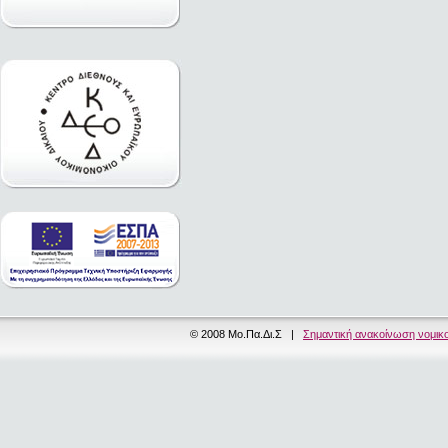
© 2008 Μο.Πα.Δι.Σ |
Σημαντική ανακοίνωση νομικ