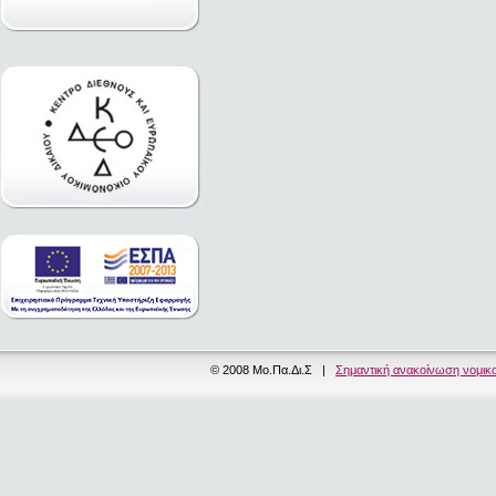
© 2008 Μο.Πα.Δι.Σ |
Σημαντική ανακοίνωση νομικ