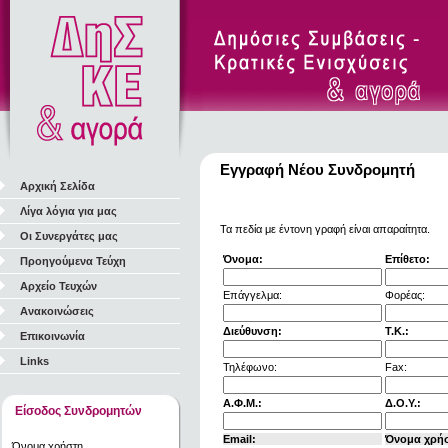
Εγγραφή Νέου Συνδρομητή
Αρχική Σελίδα
Λίγα λόγια για μας
Τα πεδία με έντονη γραφή είναι απαραίτητα.
Οι Συνεργάτες μας
Όνομα:
Επίθετο:
Προηγούμενα Τεύχη
Αρχείο Τευχών
Επάγγελμα:
Φορέας:
Ανακοινώσεις
Διεύθυνση:
Τ.Κ.:
Επικοινωνία
Links
Τηλέφωνο:
Fax:
Α.Φ.Μ.:
Δ.Ο.Υ.:
Είσοδος Συνδρομητών
Email:
Όνομα χρή
Όνομα χρήστη