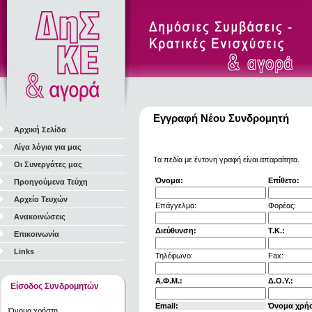
Εγγραφή Νέου Συνδρομητή
Αρχική Σελίδα
Λίγα λόγια για μας
Τα πεδία με έντονη γραφή είναι απαραίτητα.
Οι Συνεργάτες μας
Όνομα:
Επίθετο:
Προηγούμενα Τεύχη
Αρχείο Τευχών
Επάγγελμα:
Φορέας:
Ανακοινώσεις
Διεύθυνση:
Τ.Κ.:
Επικοινωνία
Links
Τηλέφωνο:
Fax:
Α.Φ.Μ.:
Δ.Ο.Υ.:
Είσοδος Συνδρομητών
Email:
Όνομα χρή
Όνομα χρήστη