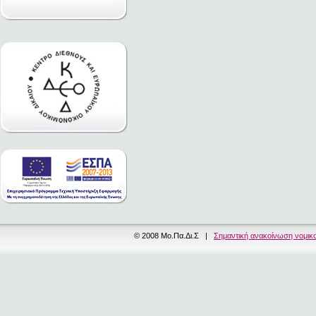
© 2008 Μο.Πα.Δι.Σ |
Σημαντική ανακοίνωση νομικ