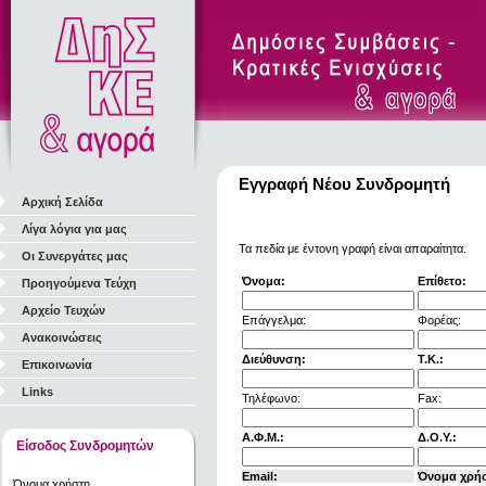
Εγγραφή Νέου Συνδρομητή
Αρχική Σελίδα
Λίγα λόγια για μας
Τα πεδία με έντονη γραφή είναι απαραίτητα.
Οι Συνεργάτες μας
Όνομα:
Επίθετο:
Προηγούμενα Τεύχη
Αρχείο Τευχών
Επάγγελμα:
Φορέας:
Ανακοινώσεις
Διεύθυνση:
Τ.Κ.:
Επικοινωνία
Links
Τηλέφωνο:
Fax:
Α.Φ.Μ.:
Δ.Ο.Υ.:
Είσοδος Συνδρομητών
Email:
Όνομα χρή
Όνομα χρήστη