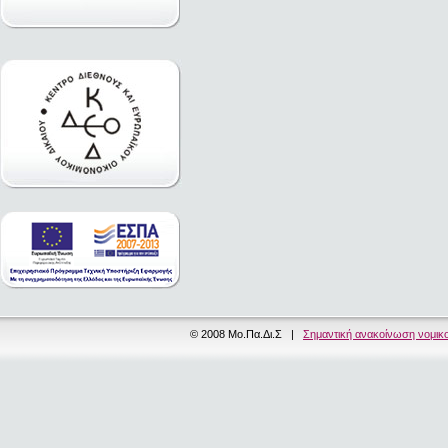
© 2008 Μο.Πα.Δι.Σ |
Σημαντική ανακοίνωση νομικ