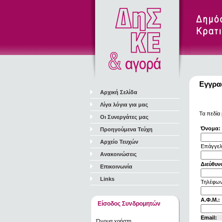
Εγγρα
Αρχική Σελίδα
Λίγα λόγια για μας
Τα πεδία 
Οι Συνεργάτες μας
Όνομα:
Προηγούμενα Τεύχη
Αρχείο Τευχών
Επάγγελ
Ανακοινώσεις
Διεύθυν
Επικοινωνία
Links
Τηλέφων
Α.Φ.Μ.:
Είσοδος Συνδρομητών
Email:
Όνομα χρήστη