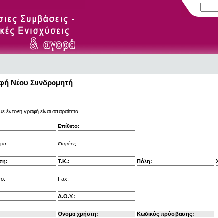
φή Νέου Συνδρομητή
με έντονη γραφή είναι απαραίτητα.
Επίθετο:
μα:
Φορέας:
ση:
Τ.Κ.:
Πόλη:
ο:
Fax:
Δ.Ο.Υ.:
Όνομα χρήστη:
Κωδικός πρόσβασης: