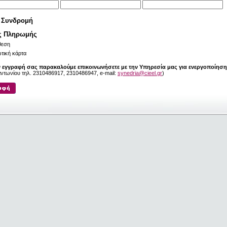
 Συνδρομή
ς Πληρωμής
θεση
τική κάρτα
ν εγγραφή σας παρακαλούμε επικοινωνήσετε με την Υπηρεσία μας για ενεργοποίηση
ηαντωνίου τηλ. 2310486917, 2310486947, e-mail:
synedria@cieel.gr
)