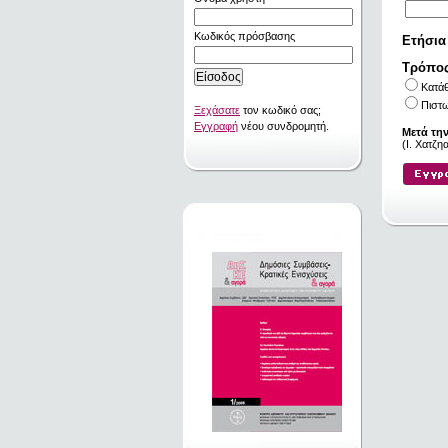
Κωδικός πρόσβασης
Ετήσια
Τρόπο
Κατά
Πιστω
Ξεχάσατε
τον κωδικό σας;
Εγγραφή
νέου συνδρομητή.
Μετά τη
(I. Χατζ