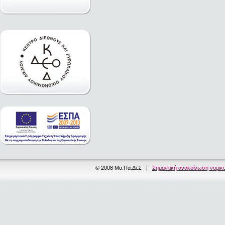
© 2008 Μο.Πα.Δι.Σ |
Σημαντική ανακοίνωση νομικ