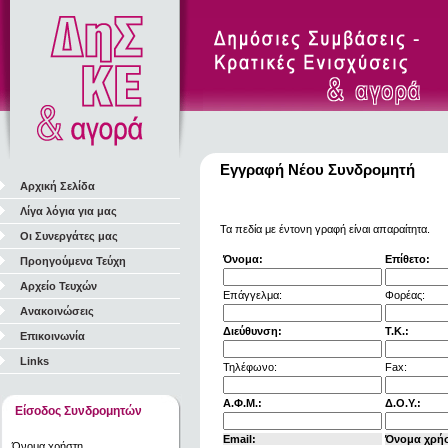
Εγγραφή Νέου Συνδρομητή
Αρχική Σελίδα
Λίγα λόγια για μας
Τα πεδία με έντονη γραφή είναι απαραίτητα.
Οι Συνεργάτες μας
Όνομα:
Επίθετο:
Προηγούμενα Τεύχη
Αρχείο Τευχών
Επάγγελμα:
Φορέας:
Ανακοινώσεις
Διεύθυνση:
Τ.Κ.:
Επικοινωνία
Links
Τηλέφωνο:
Fax:
Α.Φ.Μ.:
Δ.Ο.Υ.:
Είσοδος Συνδρομητών
Email:
Όνομα χρή
Όνομα χρήστη