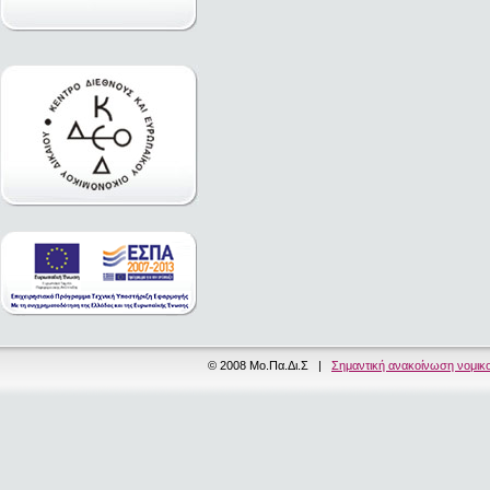
© 2008 Μο.Πα.Δι.Σ |
Σημαντική ανακοίνωση νομικ