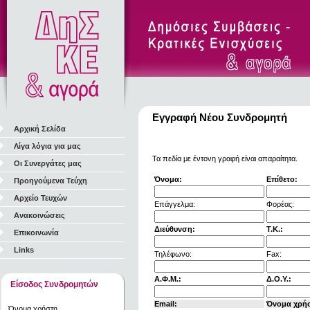
Εγγραφή Νέου Συνδρομητή
Αρχική Σελίδα
Λίγα λόγια για μας
Τα πεδία με έντονη γραφή είναι απαραίτητα.
Οι Συνεργάτες μας
Όνομα:
Επίθετο:
Προηγούμενα Τεύχη
Αρχείο Τευχών
Επάγγελμα:
Φορέας:
Ανακοινώσεις
Διεύθυνση:
Τ.Κ.:
Επικοινωνία
Links
Τηλέφωνο:
Fax:
Α.Φ.Μ.:
Δ.Ο.Υ.:
Είσοδος Συνδρομητών
Email:
Όνομα χρή
Όνομα χρήστη