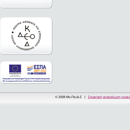
© 2008 Μο.Πα.Δι.Σ |
Σημαντική ανακοίνωση νομικ