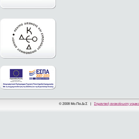
© 2008 Μο.Πα.Δι.Σ |
Σημαντική ανακοίνωση νομικ